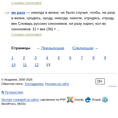
Словарь синонимов
ни разу
— никогда в жизни, не было случая, чтобы, ни разу
128
в жизни, сродясь, сроду, никогда, николи, отродясь, отроду,
век Словарь русских синонимов. ни разу нареч, кол во
синонимов: 11 • век (36) • …
Словарь синонимов
Страницы
←
Предыдущая
Следующая
→
1
2
3
4
5
6
7
8
9
10
11
12
13
© Академик, 2000-2026
18+
Обратная связь:
Техподдержка
,
Реклама на сайте
👣 Путешествия
Экспорт словарей на сайты
, сделанные на PHP,
Joomla,
Drupal,
WordPress, MODx.