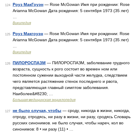
Роуз МакГоуэн
— Rose McGowan Имя при рождении: Rose
124
Arianna McGowan Дата рождения: 5 сентября 1973 (35 лет)
…
Википедия
Роуз Макгоуэн
— Rose McGowan Имя при рождении: Rose
125
Arianna McGowan Дата рождения: 5 сентября 1973 (35 лет)
…
Википедия
ПИЛОРОСПАЗМ
— ПИЛОРОСПАЗМ, заболевание грудного
126
возраста, сущность к рого состоит во времен ном или
постоянном сужении выходной части желудка, следствием
чего является растяжение стенок последнего и рвота,
представляющая главный симптом заболевания.
Наиболее&#8230; …
Большая медицинская энциклопедия
не было случая, чтобы
— сроду, никогда в жизни, никогда,
127
отроду, отродясь, ни разу в жизни, ни разу, сродясь Словарь
русских синонимов. не было случая, чтобы нареч, кол во
синонимов: 8 • ни разу (11) • …